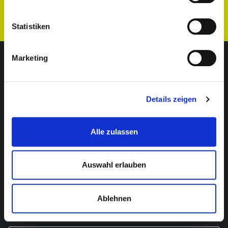
Statistiken
Marketing
Wie geht es danach weiter?
Details zeigen
Purpose Check
Alle zulassen
Grundvoraussetzung: Kompatibilität
Auswahl erlauben
Mehr erfahren
Ablehnen