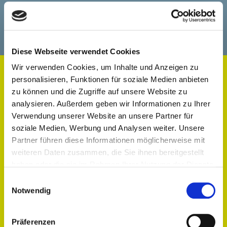
Geschäftspartners erfüllen?
Diese Webseite verwendet Cookies
Wir verwenden Cookies, um Inhalte und Anzeigen zu
personalisieren, Funktionen für soziale Medien anbieten
zu können und die Zugriffe auf unsere Website zu
analysieren. Außerdem geben wir Informationen zu Ihrer
Verwendung unserer Website an unsere Partner für
Was kostet dich das Modul
soziale Medien, Werbung und Analysen weiter. Unsere
First Fit?
Partner führen diese Informationen möglicherweise mit
weiteren Daten zusammen, die Sie ihnen bereitgestellt
haben oder die sie im Rahmen Ihrer Nutzung der Dienste
In der jetzigen Form ist das Modul First Fit in der
gesammelt haben.
Einwilligungsauswahl
Notwendig
Buchung des Moduls Cross Matching kostenfrei
enthalten.
Präferenzen