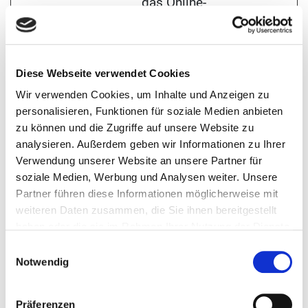
das Online-
Transaktionen
ermöglicht, ohne
dass
Diese Webseite verwendet Cookies
Wir verwenden Cookies, um Inhalte und Anzeigen zu
Kreditkarteninfor
personalisieren, Funktionen für soziale Medien anbieten
mationen
zu können und die Zugriffe auf unsere Website zu
analysieren. Außerdem geben wir Informationen zu Ihrer
gespeichert
Verwendung unserer Website an unsere Partner für
werden.
soziale Medien, Werbung und Analysen weiter. Unsere
Partner führen diese Informationen möglicherweise mit
_calendly
Calendly
Wenn der
21
weiteren Daten zusammen, die Sie ihnen bereitgestellt
_session
Besucher die
Tage
haben oder die sie im Rahmen Ihrer Nutzung der Dienste
gesammelt haben.
Zustimmung
Einwilligungsauswahl
Notwendig
erteilt, ermöglicht
dieser Cookie der
Präferenzen